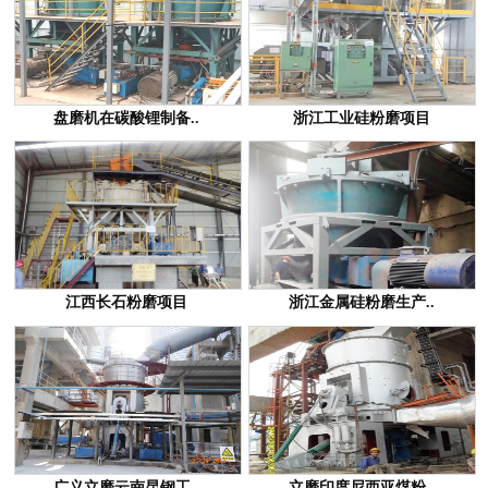
盘磨机在碳酸锂制备..
浙江工业硅粉磨项目
江西长石粉磨项目
浙江金属硅粉磨生产..
广义立磨云南昆钢工..
立磨印度尼西亚煤粉..