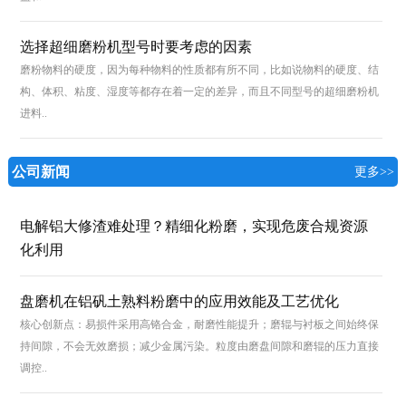
选择超细磨粉机型号时要考虑的因素
磨粉物料的硬度，因为每种物料的性质都有所不同，比如说物料的硬度、结
构、体积、粘度、湿度等都存在着一定的差异，而且不同型号的超细磨粉机
进料..
公司新闻
更多>>
电解铝大修渣难处理？精细化粉磨，实现危废合规资源
化利用
盘磨机在铝矾土熟料粉磨中的应用效能及工艺优化
核心创新点：易损件采用高铬合金，耐磨性能提升；磨辊与衬板之间始终保
持间隙，不会无效磨损；减少金属污染。粒度由磨盘间隙和磨辊的压力直接
调控..