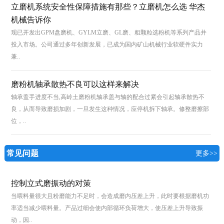
立磨机系统安全性保障措施有那些？立磨机怎么选 华杰
机械告诉你
现已开发出GPM盘磨机、GYLM立磨、GL磨、粗颗粒选粉机等系列产品并
投入市场。公司通过多年创新发展，已成为国内矿山机械行业软硬件实力
兼..
磨粉机轴承散热不良可以这样来解决
轴承盖手进度不当,高岭土磨粉机轴承盖与轴的配合过紧会引起轴承散热不
良，从而导致磨损加剧，一旦发生这种情况，应停机拆下轴承。修整磨擦部
位，..
常见问题
更多>>
控制立式磨振动的对策
当喂料量很大且粉磨能力不足时，会造成磨内压差上升，此时要根据磨机功
率适当减少喂料量。产品过细会使内部循环负荷增大，使压差上升导致振
动，因..