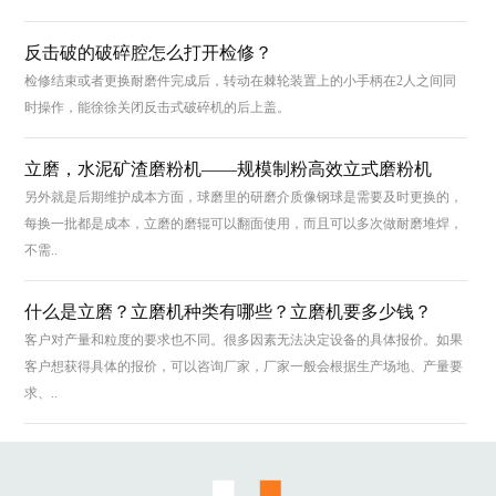
反击破的破碎腔怎么打开检修？
检修结束或者更换耐磨件完成后，转动在棘轮装置上的小手柄在2人之间同
时操作，能徐徐关闭反击式破碎机的后上盖。
立磨，水泥矿渣磨粉机——规模制粉高效立式磨粉机
另外就是后期维护成本方面，球磨里的研磨介质像钢球是需要及时更换的，
每换一批都是成本，立磨的磨辊可以翻面使用，而且可以多次做耐磨堆焊，
不需..
什么是立磨？立磨机种类有哪些？立磨机要多少钱？
客户对产量和粒度的要求也不同。很多因素无法决定设备的具体报价。如果
客户想获得具体的报价，可以咨询厂家，厂家一般会根据生产场地、产量要
求、..