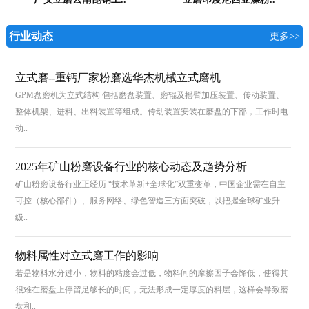
行业动态
更多>>
立式磨--重钙厂家粉磨选华杰机械立式磨机
GPM盘磨机为立式结构 包括磨盘装置、磨辊及摇臂加压装置、传动装置、
整体机架、进料、出料装置等组成。传动装置安装在磨盘的下部，工作时电
动..
2025年矿山粉磨设备行业的核心动态及趋势分析
矿山粉磨设备行业正经历 “技术革新+全球化”双重变革，中国企业需在自主
可控（核心部件）、服务网络、绿色智造三方面突破，以把握全球矿业升
级..
物料属性对立式磨工作的影响
若是物料水分过小，物料的粘度会过低，物料间的摩擦因子会降低，使得其
很难在磨盘上停留足够长的时间，无法形成一定厚度的料层，这样会导致磨
盘和..