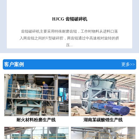
HJCG 齿辊破碎机
齿辊破碎机主要采用特殊耐磨齿辊，工作时物料从进料口落
入两齿辊之间的V型破碎腔，两齿辊通过中高速相对旋转的挤
压...
客户案例
更多>>
耐火材料粉磨生产线
湖南某碳酸锂生产线