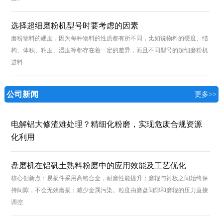
选择超细磨粉机型号时要考虑的因素
磨粉物料的硬度，因为每种物料的性质都有所不同，比如说物料的硬度、结
构、体积、粘度、湿度等都存在着一定的差异，而且不同型号的超细磨粉机
进料..
公司新闻
更多>>
电解铝大修渣难处理？精细化粉磨，实现危废合规资源
化利用
盘磨机在铝矾土熟料粉磨中的应用效能及工艺优化
核心创新点：易损件采用高铬合金，耐磨性能提升；磨辊与衬板之间始终保
持间隙，不会无效磨损；减少金属污染。粒度由磨盘间隙和磨辊的压力直接
调控..