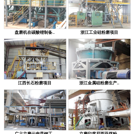
盘磨机在碳酸锂制备..
浙江工业硅粉磨项目
江西长石粉磨项目
浙江金属硅粉磨生产..
广义立磨云南昆钢工..
立磨印度尼西亚煤粉..