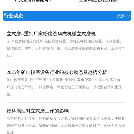
行业动态
更多>>
立式磨--重钙厂家粉磨选华杰机械立式磨机
GPM盘磨机为立式结构 包括磨盘装置、磨辊及摇臂加压装置、传动装置、
整体机架、进料、出料装置等组成。传动装置安装在磨盘的下部，工作时电
动..
2025年矿山粉磨设备行业的核心动态及趋势分析
矿山粉磨设备行业正经历 “技术革新+全球化”双重变革，中国企业需在自主
可控（核心部件）、服务网络、绿色智造三方面突破，以把握全球矿业升
级..
物料属性对立式磨工作的影响
若是物料水分过小，物料的粘度会过低，物料间的摩擦因子会降低，使得其
很难在磨盘上停留足够长的时间，无法形成一定厚度的料层，这样会导致磨
盘和..