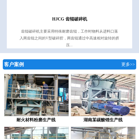
HJCG 齿辊破碎机
齿辊破碎机主要采用特殊耐磨齿辊，工作时物料从进料口落
入两齿辊之间的V型破碎腔，两齿辊通过中高速相对旋转的挤
压...
客户案例
更多>>
耐火材料粉磨生产线
湖南某碳酸锂生产线