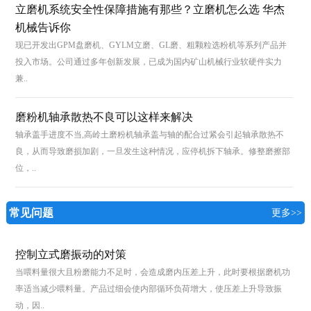
立磨机系统安全性保障措施有那些？立磨机怎么选 华杰
机械告诉你
现已开发出GPM盘磨机、GYLM立磨、GL磨、粗颗粒选粉机等系列产品并
投入市场。公司通过多年创新发展，已成为国内矿山机械行业软硬件实力
兼..
磨粉机轴承散热不良可以这样来解决
轴承盖手进度不当,高岭土磨粉机轴承盖与轴的配合过紧会引起轴承散热不
良，从而导致磨损加剧，一旦发生这种情况，应停机拆下轴承。修整磨擦部
位，..
常见问题
更多>>
控制立式磨振动的对策
当喂料量很大且粉磨能力不足时，会造成磨内压差上升，此时要根据磨机功
率适当减少喂料量。产品过细会使内部循环负荷增大，使压差上升导致振
动，因..