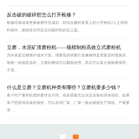
反击破的破碎腔怎么打开检修？
检修结束或者更换耐磨件完成后，转动在棘轮装置上的小手柄在2人之间同
时操作，能徐徐关闭反击式破碎机的后上盖。
立磨，水泥矿渣磨粉机——规模制粉高效立式磨粉机
另外就是后期维护成本方面，球磨里的研磨介质像钢球是需要及时更换的，
每换一批都是成本，立磨的磨辊可以翻面使用，而且可以多次做耐磨堆焊，
不需..
什么是立磨？立磨机种类有哪些？立磨机要多少钱？
客户对产量和粒度的要求也不同。很多因素无法决定设备的具体报价。如果
客户想获得具体的报价，可以咨询厂家，厂家一般会根据生产场地、产量要
求、..